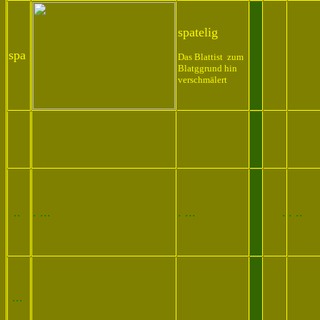
spatelig
spa
..
Das Blattist zum
Blatggrund hin
verschmälert
.
.
.
..
. ...
. ...
.
. ..
...
. ...
. ...
. .
. ..