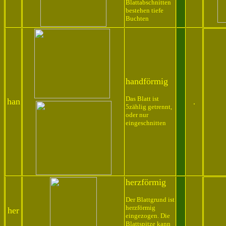
Blattabschnitten
bestehen tiefe
Buchten
handförmig
Das Blatt ist
han
.
5zählig getrennt,
oder nur
eingeschnitten
herzförmig
Der Blattgrund ist
herzförmig
her
eingezogen. Die
Blattspitze kann