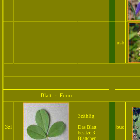
x
. x
.. x
usb
Blatt - Form
3zählig
3zl
buc
Das Blatt
besitze 3
Blättchen