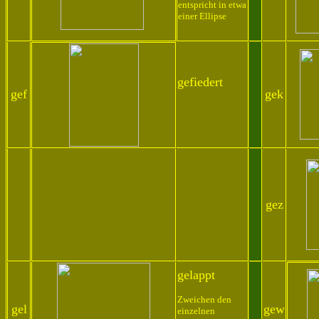
entspricht in etwa
einer Ellipse
gefiedert
gef
gek
gez
gelappt
Zweichen den
gel
gew
einzelnen