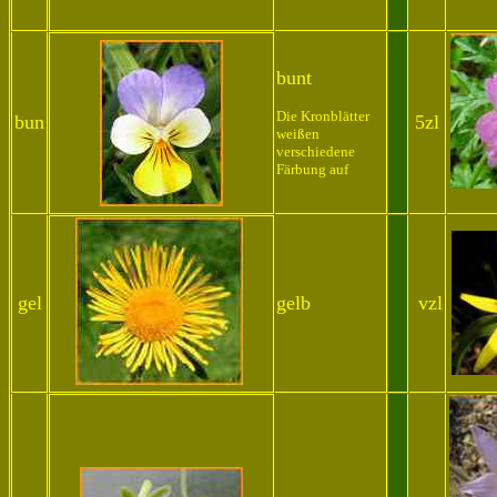
bunt
Die Kronblätter
bun
5zl
weißen
verschiedene
Färbung auf
gel
gelb
vzl