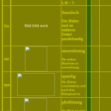
L/B < 5
linealisch
Die Blätter
lin
sind im
Bild fehlt noch
..
mit
tleren
Drittel
parallelrandig
nierenförmig
nir
.
Die äußere
Blattform ist
nierenförmig
spatelig
Die Blätter
spa
.
verschmälern sich
nach dem
Blattgrund zu
pfeilförmig
Das Blatt ist spitz