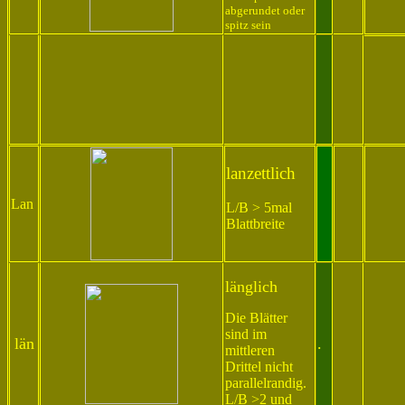
abgerundet oder
spitz sein
..x
lanzettlich
Lan
L/B > 5mal
Blattbreite
länglich
Die Blätter
sind im
län
.
...
mittleren
Drittel nicht
parallelrandig.
L/B >2 und