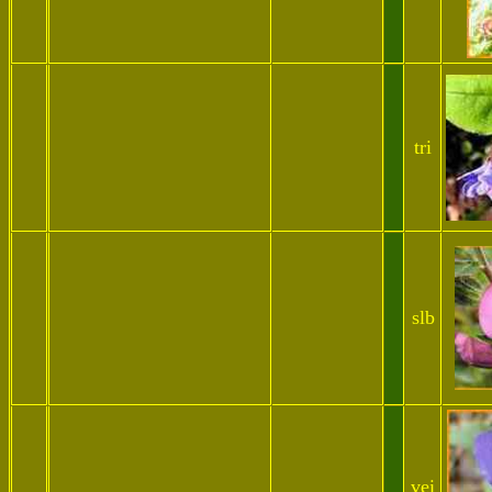
x.
x
. .x
tri
x
.x
. x
slb
vei
x
.x
.x.