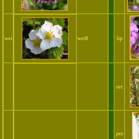
wei
weiß
lip
orc
.
..
..
per
..
.x.
...x