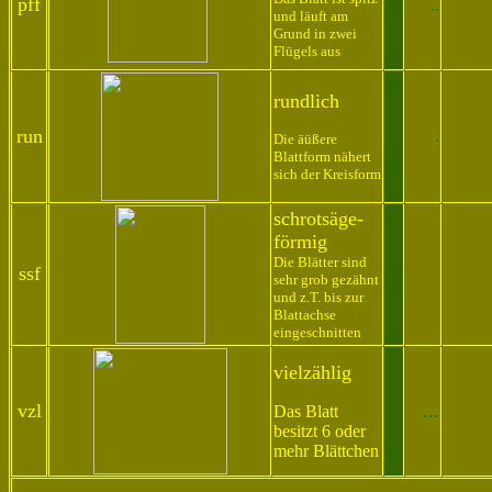
pff
..
und läuft am
Grund in zwei
Flügels aus
rundlich
run
.
Die äüßere
Blattform nähert
sich der Kreisform
schrotsäge-
förmig
Die Blätter sind
ssf
sehr grob gezähnt
und z.T. bis zur
Blattachse
eingeschnitten
vielzählig
vzl
...
Das Blatt
besitzt 6 oder
mehr Blättchen