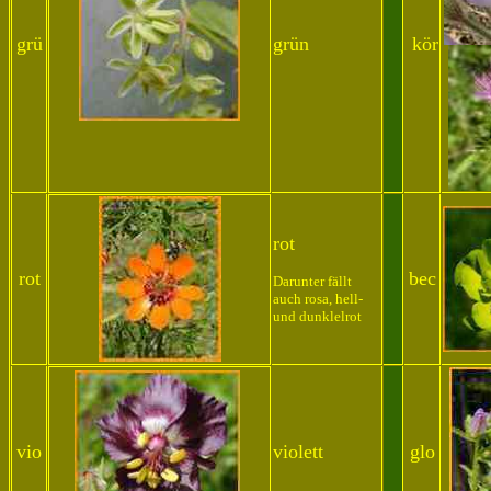
grü
grün
kör
rot
rot
bec
Darunter fällt
auch rosa, hell-
und dunklelrot
vio
violett
glo