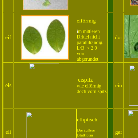
eiförmig
i
m mittleren
eif
Drittel nicht
dor
parallilrandig.
L/B < 2,0
vorn
abgerundet
eispitz
eis
ein
wie eiförmig,
doch vorn spitz
elliptisch
Die äußere
eli
gar
Blattform