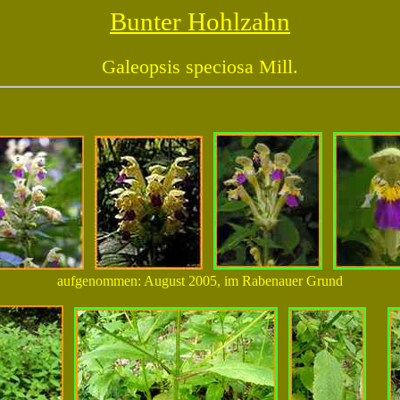
Bunter Hohlzahn
Galeopsis speciosa Mill.
aufgenommen: August 2005, im Rabenauer Grund