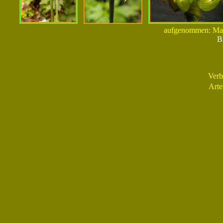
aufgenommen: Mai
B
Verb
Arte